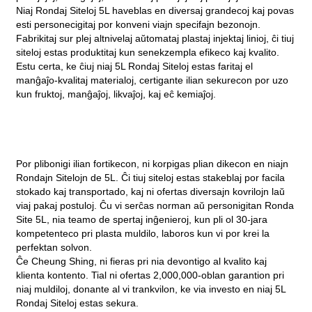
Niaj Rondaj Siteloj 5L haveblas en diversaj grandecoj kaj povas
esti personecigitaj por konveni viajn specifajn bezonojn.
Fabrikitaj sur plej altnivelaj aŭtomataj plastaj injektaj linioj, ĉi tiuj
siteloj estas produktitaj kun senekzempla efikeco kaj kvalito.
Estu certa, ke ĉiuj niaj 5L Rondaj Siteloj estas faritaj el
manĝaĵo-kvalitaj materialoj, certigante ilian sekurecon por uzo
kun fruktoj, manĝaĵoj, likvaĵoj, kaj eĉ kemiaĵoj.
Por plibonigi ilian fortikecon, ni korpigas plian dikecon en niajn
Rondajn Sitelojn de 5L. Ĉi tiuj siteloj estas stakeblaj por facila
stokado kaj transportado, kaj ni ofertas diversajn kovrilojn laŭ
viaj pakaj postuloj. Ĉu vi serĉas norman aŭ personigitan Ronda
Site 5L, nia teamo de spertaj inĝenieroj, kun pli ol 30-jara
kompetenteco pri plasta muldilo, laboros kun vi por krei la
perfektan solvon.
Ĉe Cheung Shing, ni fieras pri nia devontigo al kvalito kaj
klienta kontento. Tial ni ofertas 2,000,000-oblan garantion pri
niaj muldiloj, donante al vi trankvilon, ke via investo en niaj 5L
Rondaj Siteloj estas sekura.