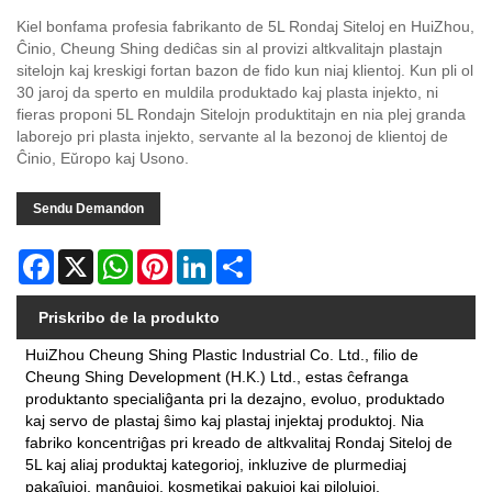
Kiel bonfama profesia fabrikanto de 5L Rondaj Siteloj en HuiZhou,
Ĉinio, Cheung Shing dediĉas sin al provizi altkvalitajn plastajn
sitelojn kaj kreskigi fortan bazon de fido kun niaj klientoj. Kun pli ol
30 jaroj da sperto en muldila produktado kaj plasta injekto, ni
fieras proponi 5L Rondajn Sitelojn produktitajn en nia plej granda
laborejo pri plasta injekto, servante al la bezonoj de klientoj de
Ĉinio, Eŭropo kaj Usono.
Sendu Demandon
Facebook
X
WhatsApp
Pinterest
LinkedIn
Share
Priskribo de la produkto
HuiZhou Cheung Shing Plastic Industrial Co. Ltd., filio de
Cheung Shing Development (H.K.) Ltd., estas ĉefranga
produktanto specialiĝanta pri la dezajno, evoluo, produktado
kaj servo de plastaj ŝimo kaj plastaj injektaj produktoj. Nia
fabriko koncentriĝas pri kreado de altkvalitaj Rondaj Siteloj de
5L kaj aliaj produktaj kategorioj, inkluzive de plurmediaj
pakaĵujoj, manĝujoj, kosmetikaj pakujoj kaj pilolujoj.