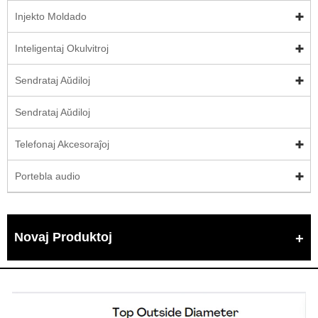
Injekto Moldado
Inteligentaj Okulvitroj
Sendrataj Aŭdiloj
Sendrataj Aŭdiloj
Telefonaj Akcesoraĵoj
Portebla audio
Novaj Produktoj