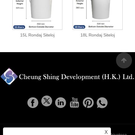
15L Rondaj Siteloj
18L Rondaj Siteloj
X
Links
Sitemap
RSS
XML
Privateca