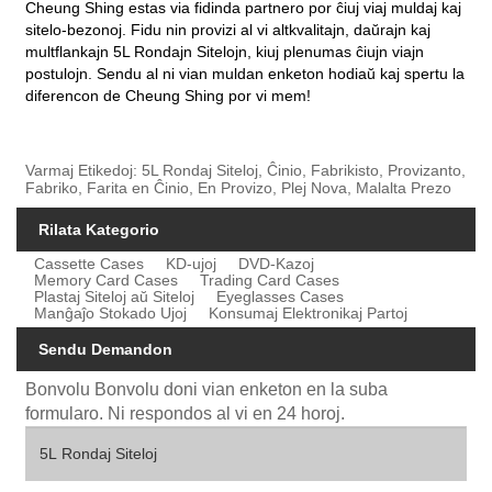
Cheung Shing estas via fidinda partnero por ĉiuj viaj muldaj kaj
sitelo-bezonoj. Fidu nin provizi al vi altkvalitajn, daŭrajn kaj
multflankajn 5L Rondajn Sitelojn, kiuj plenumas ĉiujn viajn
postulojn. Sendu al ni vian muldan enketon hodiaŭ kaj spertu la
diferencon de Cheung Shing por vi mem!
Varmaj Etikedoj: 5L Rondaj Siteloj, Ĉinio, Fabrikisto, Provizanto,
Fabriko, Farita en Ĉinio, En Provizo, Plej Nova, Malalta Prezo
Rilata Kategorio
Cassette Cases
KD-ujoj
DVD-Kazoj
Memory Card Cases
Trading Card Cases
Plastaj Siteloj aŭ Siteloj
Eyeglasses Cases
Manĝaĵo Stokado Ujoj
Konsumaj Elektronikaj Partoj
Sendu Demandon
Bonvolu Bonvolu doni vian enketon en la suba
formularo. Ni respondos al vi en 24 horoj.