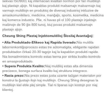
sekvas ISO9001 kaj internacian kvalitan normon por fari muldilojn
kaj plastajn aĵojn. Ni kapablas produkti malsamajn malvarmajn kaj
varmajn muldilojn en produktoj de diversaj industrioj inkluzive de
amaskomunikilaro, medicina, manĝaĵo, sporto, kosmetika, medicina
kaj komerca industrio. Plie, ni havas pli ol 100 plastajn injektajn
maŝinojn de 90 ĝis 800 tunoj, kiuj povas produkti malsamajn
plastajn aĵojn.
Cheung Shing Plastaj Injektomuldiloj Ŝlosilaj Avantaĝoj:
• Alta Produktado-Efikeco kaj Rapida liverado:
Nia muldila
laborrenkontiĝoprocezo estas tre aŭtomatigita, ebligante rapidan
produktadon ĉirkaŭ 20-30 tagojn kaj la kapablon produkti rapide.
Nia bonadministra kontrolo estas kerna por strikta kvalito-kontrolo
en amasproduktado.
• Supera Produkta Kvalito:
Niaj muldiloj estas alta dimensia
precizeco, bonega surfaca kvalito kaj struktura integreco.
• Racia prezo:
Nia prezo estas justa uzante taŭgan materialon por
konstrui la ĝustajn ilojn kaj muldilojn. Cheung Shing desegnas la
muldilojn kiel eble plej simple. Tial ni ŝparas iujn kostojn por niaj
klientoj.