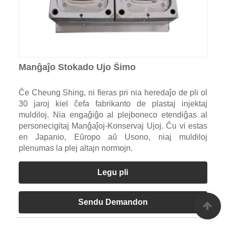
Manĝaĵo Stokado Ujo Ŝimo
Ĉe Cheung Shing, ni fieras pri nia heredaĵo de pli ol
30 jaroj kiel ĉefa fabrikanto de plastaj injektaj
muldiloj. Nia engaĝiĝo al plejboneco etendiĝas al
personecigitaj Manĝaĵoj-Konservaj Ujoj. Ĉu vi estas
en Japanio, Eŭropo aŭ Usono, niaj muldiloj
plenumas la plej altajn normojn.
Legu pli
Sendu Demandon