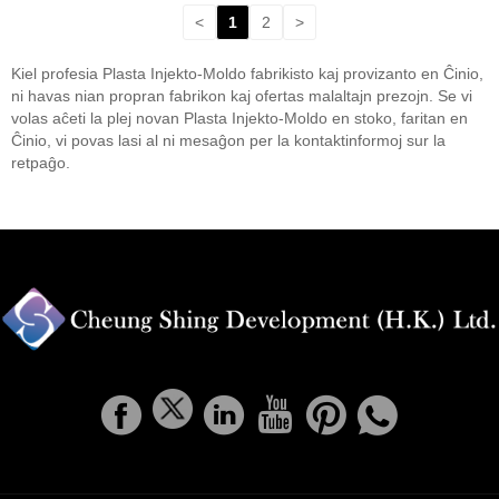
<
1
2
>
Kiel profesia Plasta Injekto-Moldo fabrikisto kaj provizanto en Ĉinio,
ni havas nian propran fabrikon kaj ofertas malaltajn prezojn. Se vi
volas aĉeti la plej novan Plasta Injekto-Moldo en stoko, faritan en
Ĉinio, vi povas lasi al ni mesaĝon per la kontaktinformoj sur la
retpaĝo.