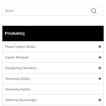
Produktoj
Plasta Injekto-Moldo
Injekto Moldado
Inteligentaj Okulvitroj
Sendrataj Aŭdiloj
Sendrataj Aŭdiloj
Telefonaj Akcesoraĵoj