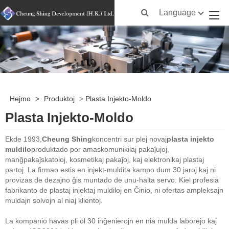
Language
Hejmo
>
Produktoj
>
Plasta Injekto-Moldo
Plasta Injekto-Moldo
Ekde 1993,
Cheung Shing
koncentri sur plej novaj
plasta injekto
muldilo
produktado por amaskomunikilaj pakaĵujoj,
manĝpakaĵskatoloj, kosmetikaj pakaĵoj, kaj elektronikaj plastaj
partoj. La firmao estis en injekt-muldita kampo dum 30 jaroj kaj ni
provizas de dezajno ĝis muntado de unu-halta servo. Kiel profesia
fabrikanto de plastaj injektaj muldiloj en Ĉinio, ni ofertas ampleksajn
muldajn solvojn al niaj klientoj.
La kompanio havas pli ol 30 inĝenierojn en nia mulda laborejo kaj