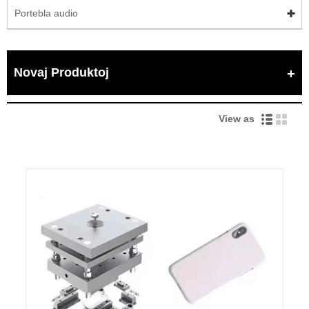
Portebla audio
Novaj Produktoj
View as