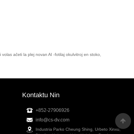
volas aĉeti la plej novan AI -fotilaj okulvitroj en stoko,
Kontaktu Nin
+852-27906926
info@cs-dv.com
Industria Parko Cheung Shing, Urbeto Xinxu,