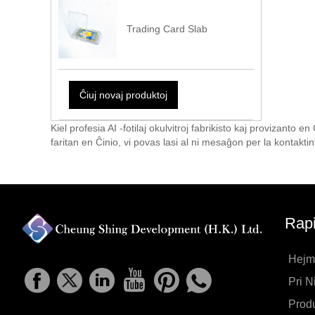
Trading Card Slab
Ĉiuj novaj produktoj
Kiel profesia AI -fotilaj okulvitroj fabrikisto kaj provizanto e
faritan en Ĉinio, vi povas lasi al ni mesaĝon per la kontakti
Rap
Hejm
Pri N
Produ