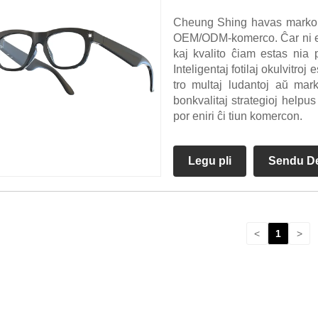
Cheung Shing havas markon
OEM/ODM-komerco. Ĉar ni est
kaj kvalito ĉiam estas nia pr
Inteligentaj fotilaj okulvitro
tro multaj ludantoj aŭ mar
bonkvalitaj strategioj helpus
por eniri ĉi tiun komercon.
Legu pli
Sendu D
<
1
>