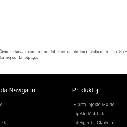
n Ĉinio, ni havas nian propran fabrikon kaj ofertas malaltajn prezojn. Se vi 
nformoj sur la retpaĝo.
ida Navigado
Produktoj
o
Plasta Injekto-Moldo
i
Injekto Moldado
ktoj
Inteligentaj Okulvitroj