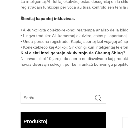
La inteligentaj AI -fotilaj okulvitroj estas desegnitaj en la s
registradajn funkciojn per voĉa aŭ tuŝa kontrolo sen teni la
Ŝlosilaj kapabloj inkluzivas:
• AI-funkciigita objekto-rekono: realtempa analizo de la bildo
• Lingva traduko: AI -kameraaj okulvitroj estas pli oportun
• Unua-persona registrado: Kaptaj spertoj kiel vojaĝoj aŭ sp
• Konektebleco kaj Aplikoj: Sinkronigi kun inteligentaj telefo
Kial elekti inteligentajn okulvitrojn de Cheung Shing?
Ni havas pli ol 10 jarojn da sperto en disvolvado kaj produkta
havas diversajn solvojn, por ke ni ankaŭ bonvenigu proje
Produktoj