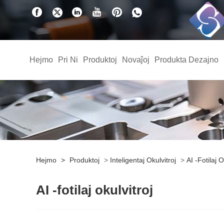
Hejmo
Pri Ni
Produktoj
Novaĵoj
Produkta Dezajno
Hejmo
>
Produktoj
>
Inteligentaj Okulvitroj
>
AI -fotilaj O
AI -fotilaj okulvitroj