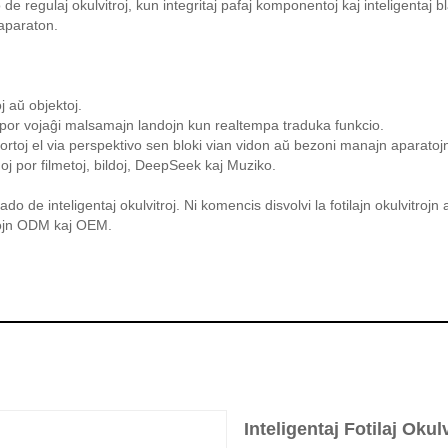
tilo de regulaj okulvitroj, kun integritaj pafaj komponentoj kaj inteligenta
 aparaton.
j aŭ objektoj.
aj por vojaĝi malsamajn landojn kun realtempa traduka funkcio.
ortoj el via perspektivo sen bloki vian vidon aŭ bezoni manajn aparatoj
noj por filmetoj, bildoj, DeepSeek kaj Muziko.
do de inteligentaj okulvitroj. Ni komencis disvolvi la fotilajn okulvitrojn
ktojn ODM kaj OEM.
Inteligentaj Fotilaj Okulv