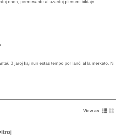
j blatoj enen, permesante al uzantoj plenumi bildajn
n.
 antaŭ 3 jaroj kaj nun estas tempo por lanĉi al la merkato. Ni
View as
itroj