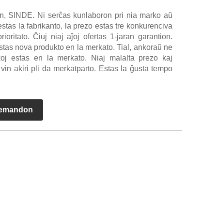
, SINDE. Ni serĉas kunlaboron pri nia marko aŭ
as la fabrikanto, la prezo estas tre konkurenciva
ioritato. Ĉiuj niaj aĵoj ofertas 1-jaran garantion.
j estas nova produkto en la merkato. Tial, ankoraŭ ne
koj estas en la merkato. Niaj malalta prezo kaj
 vin akiri pli da merkatparto. Estas la ĝusta tempo
emandon