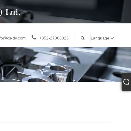
nfo@cs-dv.com
+852-27906926
Language