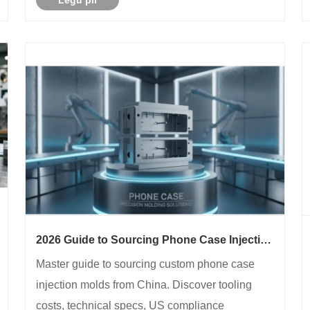
Legu pli
technology, delivering sound through the bones
of the skull directly to the inner ......
2026 Guide to Sourcing Phone Case Injection
Molds from China
Master guide to sourcing custom phone case
injection molds from China. Discover tooling
costs, technical specs, US compliance