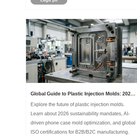
Legu pli
funkciojn, uzkazojn kaj aĉetajn konsiderojn. La
artikolo ankaŭ prezentas Cheun......
Global Guide to Plastic Injection Molds: 2026
Sustainability & AI Optimization
Explore the future of plastic injection molds.
Learn about 2026 sustainability mandates, AI-
driven phone case mold optimization, and global
ISO certifications for B2B/B2C manufacturing.