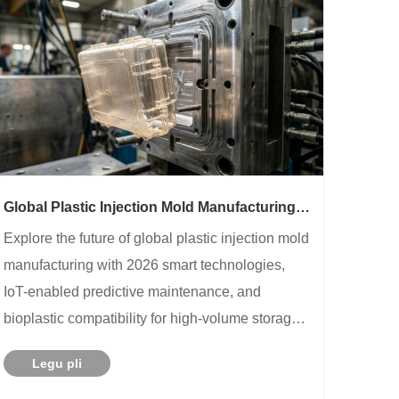
Global Plastic Injection Mold Manufacturing:
2026 Smart Technologies & Sustainable
Explore the future of global plastic injection mold
Solutions
manufacturing with 2026 smart technologies,
IoT-enabled predictive maintenance, and
bioplastic compatibility for high-volume storage
cases.
Legu pli