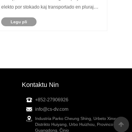
elekto por stokado kaj transportado en pluraj
industrioj. De fortikeco ĝis facileco de uzado, ni
Legu pli
kovros ĉion, kion vi bezonas scii pri ĉi tiuj
multflankaj ujoj.
Kontaktu Nin
+852-27906926
info@cs-dv.com
Industria Parko Cheung Shing, Urbeto Xinxu,
Distrikto Huiyang, Urbo Huizhou, Provinco
Guangdong, Ĉinio