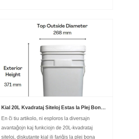
Kial 20L Kvadrataj Siteloj Estas la Plej Bona
Elekto por Viaj Stokaj kaj Transportaj
En ĉi tiu artikolo, ni esploros la diversajn
Bezonoj
avantaĝojn kaj funkciojn de 20L-kvadrataj
siteloj, diskutante kial ili fariĝis la plej bona