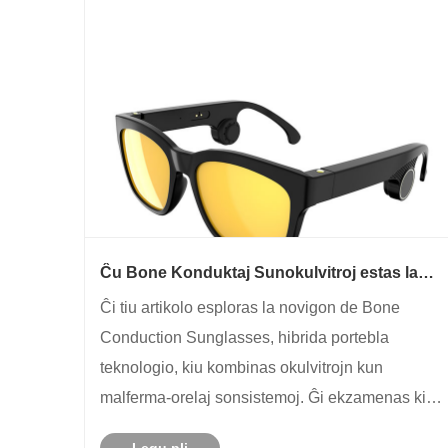
Ĉu Bone Konduktaj Sunokulvitroj estas la
Estonteco de Smart Audio Wearables por
Ĉi tiu artikolo esploras la novigon de Bone
Sportoj kaj Subĉielaj Vivstiloj
Conduction Sunglasses, hibrida portebla
teknologio, kiu kombinas okulvitrojn kun
malferma-orelaj sonsistemoj. Ĝi ekzamenas kiel
ili funkcias, iliajn ĉefajn avantaĝojn, teknikajn