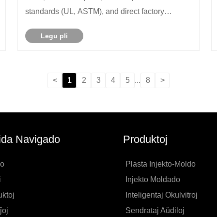
standards (UL, ASTM), and direct factory
insights.
Legu pli
<
1
2
3
4
5
...
8
>
ida Navigado
Produktoj
o
Plasta Injekto-Moldo
i
Injekto Moldado
ktoj
Inteligentaj Okulvitroj
ĵoj
Sendrataj Aŭdiloj