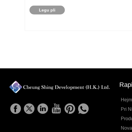
Legu pli
Rap
Hejm
Pri N
Produ
Nova