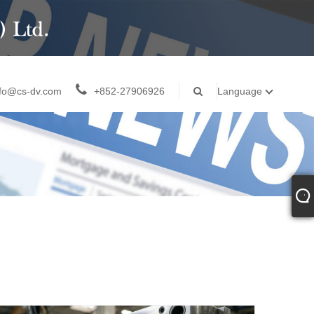
nfo@cs-dv.com
+852-27906926
Language