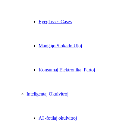
Eyeglasses Cases
Manĝaĵo Stokado Ujoj
Konsumaj Elektronikaj Partoj
Inteligentaj Okulvitroj
AI -fotilaj okulvitroj