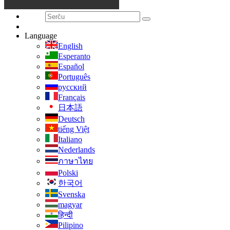
Language
English
Esperanto
Español
Português
русский
Français
日本語
Deutsch
tiếng Việt
Italiano
Nederlands
ภาษาไทย
Polski
한국어
Svenska
magyar
हिन्दी
Pilipino