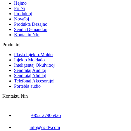
Hejmo
Pri Ni
Produktoj
Novaĵoj
Produkta Dezajno
Sendu Demandon
Kontaktu Nin
Produktoj
Plasta Injekto-Moldo
Injekto Moldado
Inteligentaj Okulvitroj
Sendrataj Aŭdiloj
Sendrataj Aŭdiloj
Telefonaj Akcesoraĵoj
Portebla audio
Kontaktu Nin
+852-27906926
info@cs-dv.com