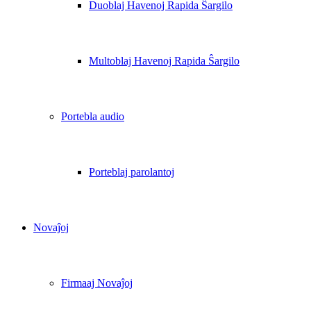
Duoblaj Havenoj Rapida Ŝargilo
Multoblaj Havenoj Rapida Ŝargilo
Portebla audio
Porteblaj parolantoj
Novaĵoj
Firmaaj Novaĵoj