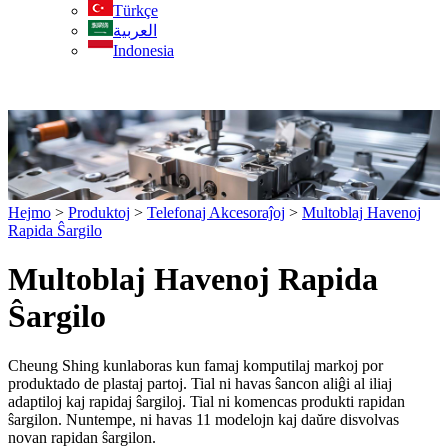
Türkçe
العربية
Indonesia
Hejmo
>
Produktoj
>
Telefonaj Akcesoraĵoj
>
Multoblaj Havenoj
Rapida Ŝargilo
Multoblaj Havenoj Rapida
Ŝargilo
Cheung Shing kunlaboras kun famaj komputilaj markoj por
produktado de plastaj partoj. Tial ni havas ŝancon aliĝi al iliaj
adaptiloj kaj rapidaj ŝargiloj. Tial ni komencas produkti rapidan
ŝargilon. Nuntempe, ni havas 11 modelojn kaj daŭre disvolvas
novan rapidan ŝargilon.