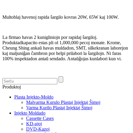
Multoblaj havenoj rapida ŝargilo kovras 20W, 65W kaj 100W.
La firmao havas 2 kunigliniojn por rapidaj ŝargiloj.
Produktadkapacito estas pli ol 1,000,000 pecoj monate. Krome,
Cheung Shing ankaŭ havas muldadon, SMT, silkekranan laborejon
kaj maljuniĝan ĉambron por helpi prilabori la ŝargilojn. Ni faras
100% inspektadon antaŭ sendado. Antaŭĝojas kunlabori kun vi.
Produktoj
Plasta Injekto-Moldo
Malvarma Kurulo Plastaj Injektaj Ŝimoj
Varma Kurilo Plastaj Injektaj Ŝimoj
Injekto Moldado
Cassette Cases
KD-ujoj
DVD-Kazoj