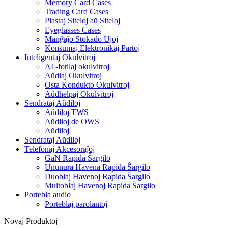
Memory Card Cases
Trading Card Cases
Plastaj Siteloj aŭ Siteloj
Eyeglasses Cases
Manĝaĵo Stokado Ujoj
Konsumaj Elektronikaj Partoj
Inteligentaj Okulvitroj
AI -fotilaj okulvitroj
Aŭdiaj Okulvitroj
Osta Kondukto Okulvitroj
Aŭdhelpaj Okulvitroj
Sendrataj Aŭdiloj
Aŭdiloj TWS
Aŭdiloj de OWS
Aŭdiloj
Sendrataj Aŭdiloj
Telefonaj Akcesoraĵoj
GaN Rapida Ŝargilo
Ununura Havena Rapida Ŝargilo
Duoblaj Havenoj Rapida Ŝargilo
Multoblaj Havenoj Rapida Ŝargilo
Portebla audio
Porteblaj parolantoj
Novaj Produktoj